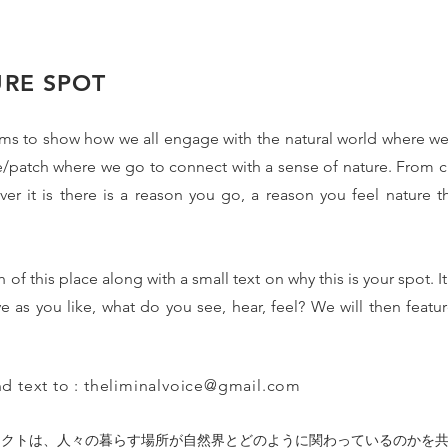
URE SPOT
ims to show how we all engage with the natural world where we 
e/patch where we go to connect with a sense of nature. From ci
ever it is there is a reason you go, a reason you feel nature 
f this place along with a small text on why this is your spot. I
ve as you like, what do you see, hear, feel? We will then featu
d text to :
theliminalvoice@gmail.com
ェクトは、人々の暮らす場所が自然界とどのように関わっているのかを