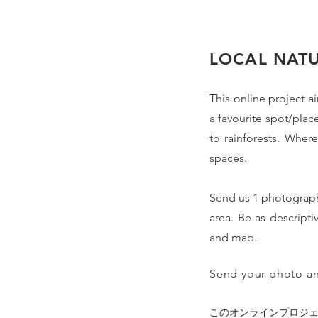
​LOCAL NAT
This online project a
a favourite spot/plac
to rainforests. Wher
spaces.
Send us 1 photograph o
area. Be as descripti
and map.
Send your photo an
このオンラインプロジ