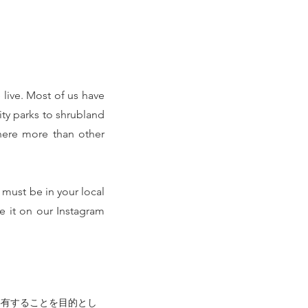
live. Most of us have
ty parks to shrubland
there more than other
t must be in your local
re it on our Instagram
共有することを目的とし