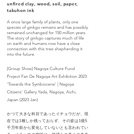
unfired clay, wood, soil, paper,
takuhon ink
A once large family of plants, only one
species of ginkgo remains and has possibly
remained unchanged for 150 million years.
The story of ginkgo captures much of life
on earth and humans now have a close
connection with this tree shepherding it
into the future.
[Group Show] Nagoya Culture Fund
Project
Fan De Nagoya Art Exhibition 2023
‘Towards the Symbiocene’ | Nagoya
Citizens’ Gallery Yada, Nagoya, Aichi,
Japan (2023 Jan)
かつて大きな科目であったイチョウだが、現
在では1種しか残っておらず、その姿は1億5
千万年前から変化していないとも言われてい